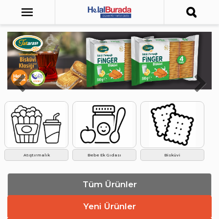
Atıştırmalık
Bebe Ek Gıdası
Bisküvi
Tüm Ürünler
Yeni Ürünler