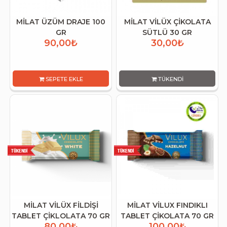
MİLAT ÜZÜM DRAJE 100
MİLAT VİLÜX ÇİKOLATA
GR
SÜTLÜ 30 GR
90,00₺
30,00₺
SEPETE EKLE
TÜKENDI
MİLAT VİLÜX FİLDİŞİ
MİLAT VİLUX FINDIKLI
TABLET ÇİKLOLATA 70 GR
TABLET ÇİKOLATA 70 GR
80,00₺
100,00₺